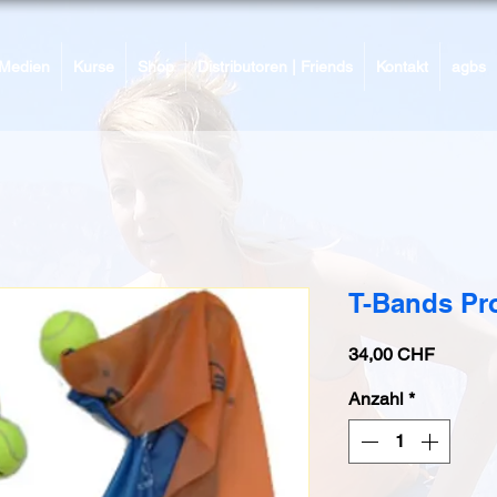
Medien
Kurse
Shop
Distributoren | Friends
Kontakt
agbs
T-Bands Pr
Preis
34,00 CHF
Anzahl
*