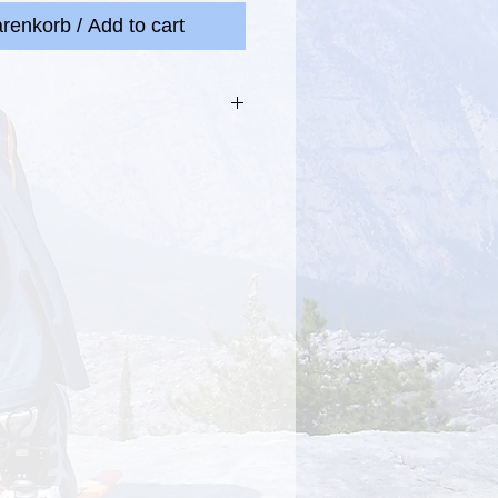
renkorb / Add to cart
bänder: 2 x 3 meter Band
u geschlauft im Tennisball:
er leicht möglich.
 und für ein angepasstes,
n, sowie steigern der Muskelkraft.
itness geeignet mit
der Übungen.
stretchbands: 2 x 3 meter band
 with loop in tennisball: easy to
or adjusted individual loading and
ower.
oupfitness with fast changes of the