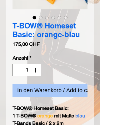
T-BOW® Homeset
Basic: orange-blau
Preis
175,00 CHF
Anzahl
*
In den Warenkorb / Add to cart
T-BOW® Homeset Basic:
1 T-BOW®
orange
mit Matte
blau
T-Bands Basic ( 2 x 2m
Widerstandsbänder /
rubberbands)